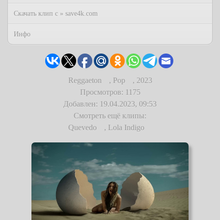
Скачать клип с » save4k.com
Инфо
Reggaeton
,
Pop
,
2023
Просмотров: 1175
Добавлен: 19.04.2023, 09:53
Смотреть ещё клипы:
Quevedo
,
Lola Indigo