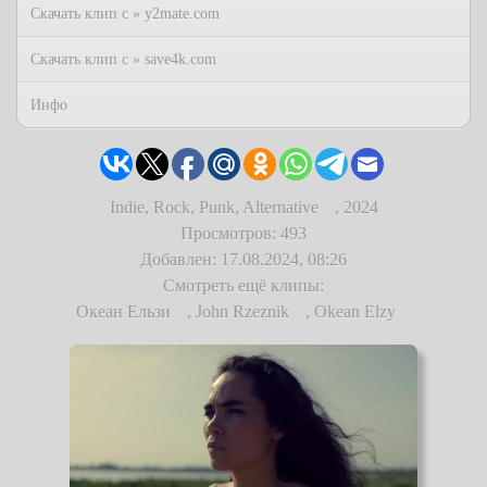
Скачать клип с » y2mate.com
Скачать клип с » save4k.com
Инфо
Indie, Rock, Punk, Alternative
,
2024
Просмотров: 493
Добавлен: 17.08.2024, 08:26
Смотреть ещё клипы:
Океан Ельзи
,
John Rzeznik
,
Okean Elzy