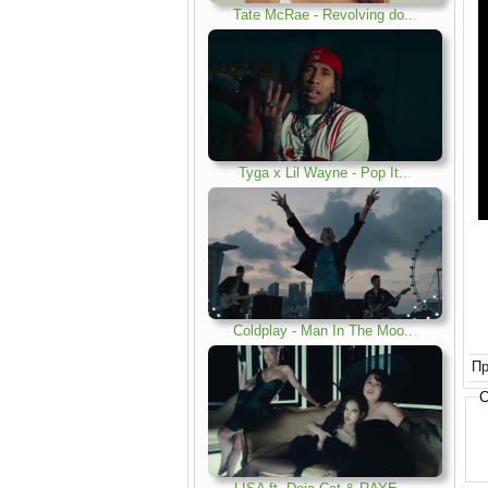
Tate McRae - Revolving do..
.
Tyga x Lil Wayne - Pop It..
.
Coldplay - Man In The Moo..
.
Пр
С