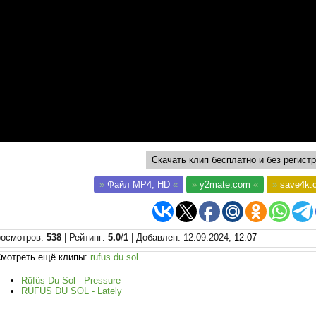
Скачать клип бесплатно и без регистр
»
Файл MP4, HD
«
»
y2mate.com
«
»
save4k.
осмотров
:
538
|
Рейтинг
:
5.0
/
1
|
Добавлен
: 12.09.2024,
12:07
мотреть ещё клипы:
rufus du sol
Rüfüs Du Sol - Pressure
RÜFÜS DU SOL - Lately