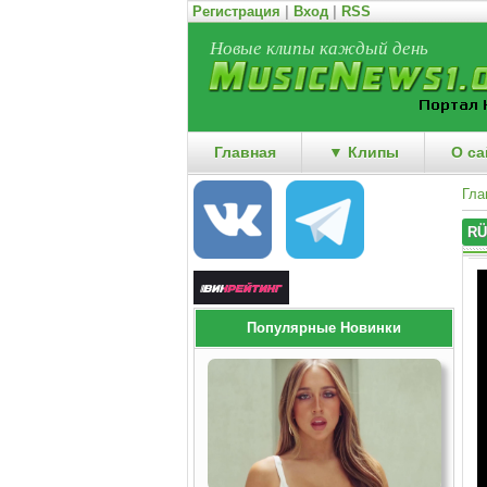
Регистрация
|
Вход
|
RSS
Новые клипы каждый день
Главная
▼ Клипы
О са
Гла
RÜ
Популярные Новинки