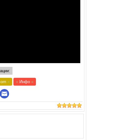
ации:
com
«
»
Инфо
«