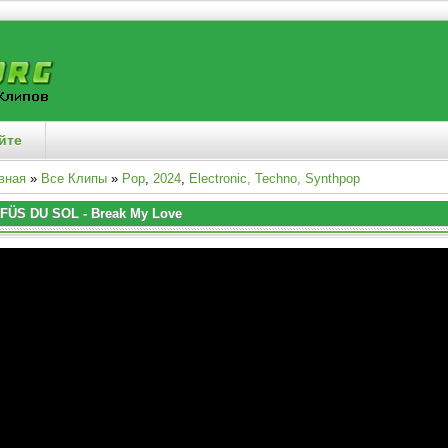
йте
вная
»
Все Клипы
»
Pop
,
2024
,
Electronic, Techno, Synthpop
FÜS DU SOL - Break My Love