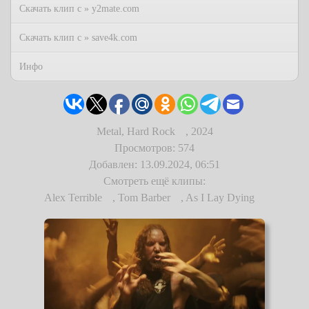
Скачать клип с » y2mate.com
Скачать клип с » save4k.com
Инфо
Metal, Hard Rock
,
2024
Просмотров: 574
Добавлен: 13.09.2024, 06:51
Смотреть ещё клипы:
Alex Terrible
,
Tom Barber
,
As I Lay Dying