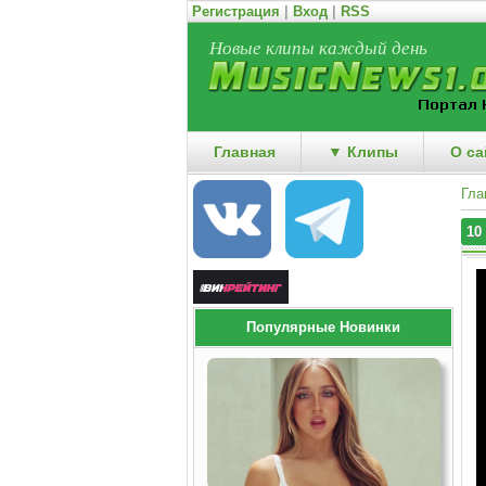
Регистрация
|
Вход
|
RSS
Новые клипы каждый день
Главная
▼ Клипы
О са
Гла
10
Популярные Новинки