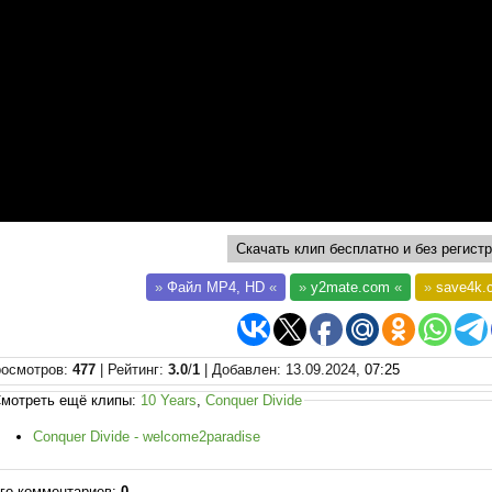
Скачать клип бесплатно и без регистр
»
Файл MP4, HD
«
»
y2mate.com
«
»
save4k.
осмотров
:
477
|
Рейтинг
:
3.0
/
1
|
Добавлен
: 13.09.2024,
07:25
мотреть ещё клипы:
10 Years
,
Conquer Divide
Conquer Divide - welcome2paradise
го комментариев
:
0