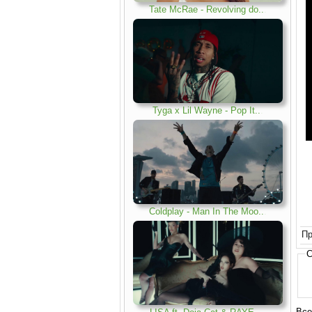
Tate McRae - Revolving do..
.
Tyga x Lil Wayne - Pop It..
.
Coldplay - Man In The Moo..
.
Пр
С
Все