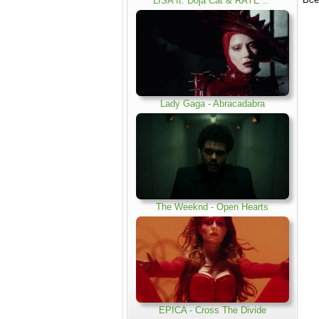
LISA ft. Doja Cat & RAYE ..
.
Lady Gaga - Abracadabra
The Weeknd - Open Hearts
EPICA - Cross The Divide