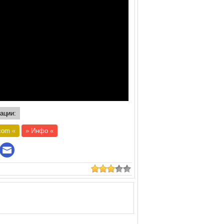
ации:
com
«
»
Инфо
«