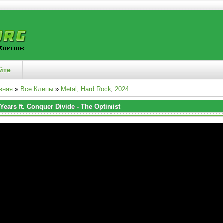
йте
вная
»
Все Клипы
»
Metal, Hard Rock
,
2024
 Years ft. Conquer Divide - The Optimist