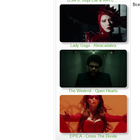
LISA ft. Doja Cat & RAYE ..
.
Все
Lady Gaga - Abracadabra
The Weeknd - Open Hearts
EPICA - Cross The Divide