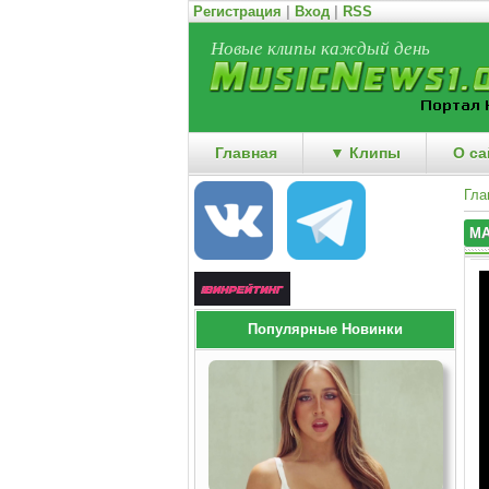
Регистрация
|
Вход
|
RSS
Новые клипы каждый день
Главная
▼ Клипы
О са
Гла
MA
Популярные Новинки