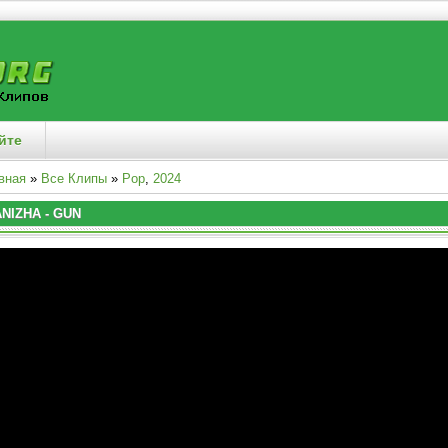
йте
вная
»
Все Клипы
»
Pop
,
2024
NIZHA - GUN