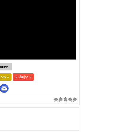
ации:
com
«
»
Инфо
«