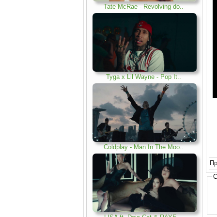
Tate McRae - Revolving do..
.
Tyga x Lil Wayne - Pop It..
.
Coldplay - Man In The Moo..
.
Пр
С