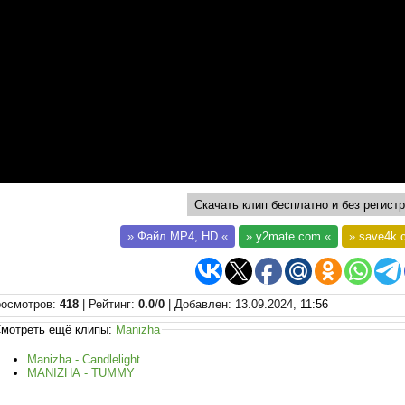
Скачать клип бесплатно и без регистр
»
Файл MP4, HD
«
»
y2mate.com
«
»
save4k.
осмотров
:
418
|
Рейтинг
:
0.0
/
0
|
Добавлен
: 13.09.2024,
11:56
мотреть ещё клипы:
Manizha
Manizha - Candlelight
MANIZHA - TUMMY