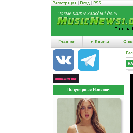
Регистрация
|
Вход
|
RSS
Новые клипы каждый день
Главная
▼ Клипы
О са
Гла
RA
Популярные Новинки