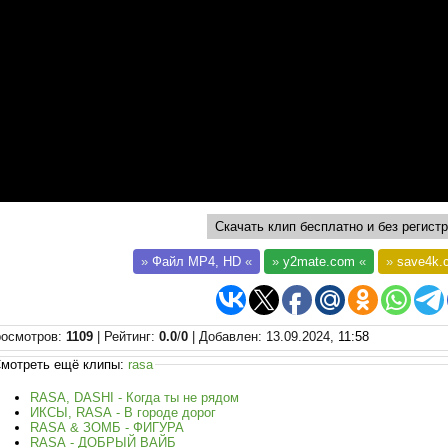
Скачать клип бесплатно и без регистр
»
Файл MP4, HD
«
»
y2mate.com
«
»
save4k.
осмотров
:
1109
|
Рейтинг
:
0.0
/
0
|
Добавлен
: 13.09.2024,
11:58
мотреть ещё клипы:
rasa
RASA, DASHI - Когда ты не рядом
ИКСЫ, RASA - В городе дорог
RASA & ЗОМБ - ФИГУРА
RASA - ДОБРЫЙ ВАЙБ