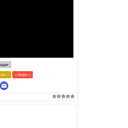
ации:
com
«
»
Инфо
«