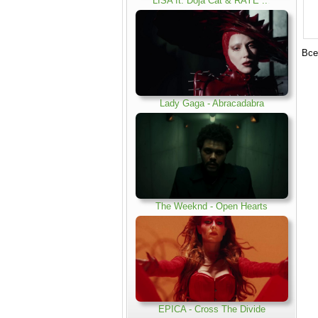
LISA ft. Doja Cat & RAYE ..
.
Все
Lady Gaga - Abracadabra
The Weeknd - Open Hearts
EPICA - Cross The Divide