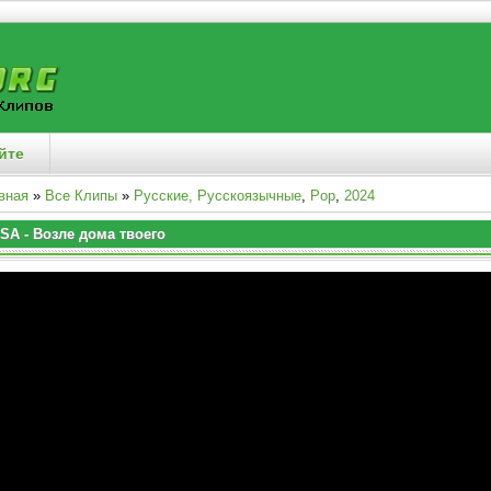
йте
вная
»
Все Клипы
»
Русские, Русскоязычные
,
Pop
,
2024
SA - Возле дома твоего