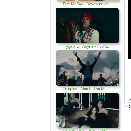
Tate McRae - Revolving do..
.
Tyga x Lil Wayne - Pop It..
.
Coldplay - Man In The Moo..
.
Пр
С