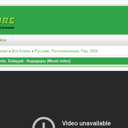
йте
вная
»
Все Клипы
»
Русские, Русскоязычные
,
Pop
,
2024
rito, Gidayyat - Коридоры (Mood video)