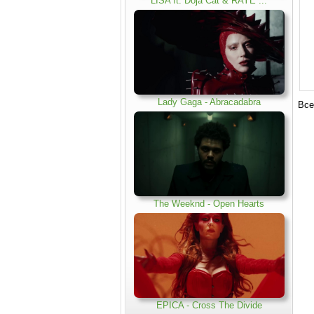
LISA ft. Doja Cat & RAYE ..
.
Lady Gaga - Abracadabra
Все
The Weeknd - Open Hearts
EPICA - Cross The Divide