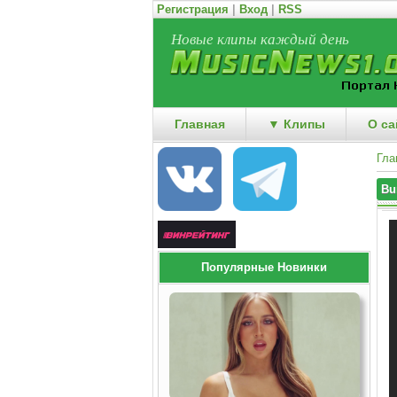
Регистрация
|
Вход
|
RSS
Новые клипы каждый день
Главная
▼ Клипы
О са
Гла
Bu
Популярные Новинки