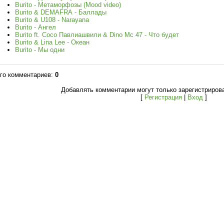
Burito - Метаморфозы (Mood video)
Burito & DEMAFRA - Баллады
Burito & U108 - Narayana
Burito - Ангел
Burito ft. Сосо Павлиашвили & Dino Mc 47 - Что будет
Burito & Lina Lee - Океан
Burito - Мы одни
го комментариев
:
0
Добавлять комментарии могут только зарегистриров
[
Регистрация
|
Вход
]