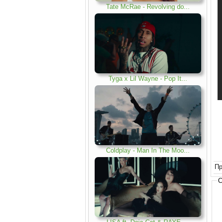
Tate McRae - Revolving do..
.
Tyga x Lil Wayne - Pop It..
.
Coldplay - Man In The Moo..
.
Пр
С