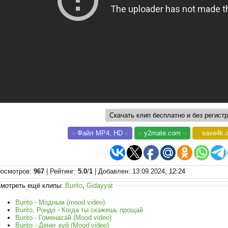
Скачать клип бесплатно и без регистр
»
Файл MP4, HD
«
»
y2mate.com
«
»
save4k.
осмотров
:
967
|
Рейтинг
:
5.0
/
1
|
Добавлен
: 13.09.2024,
12:24
мотреть ещё клипы:
Burito
,
Gidayyat
Burito - Модным (mood video)
Burito, Рондо - Когда ты скажешь прощай
Burito - Гоменасай (Mood video)
Burito - Денег куй (Mood video)