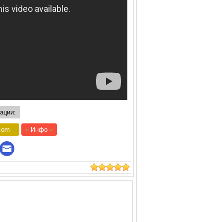
ации:
com
«
»
Инфо
«