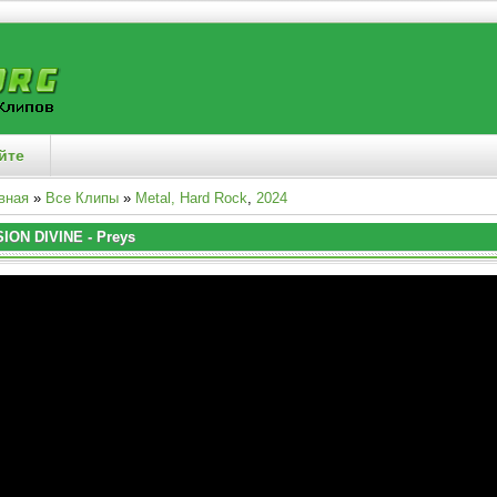
йте
вная
»
Все Клипы
»
Metal, Hard Rock
,
2024
SION DIVINE - Preys