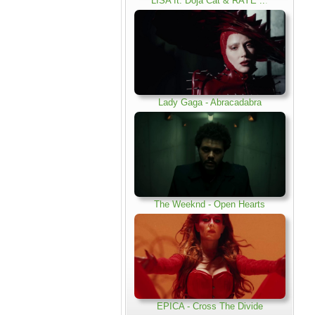
LISA ft. Doja Cat & RAYE ..
.
Lady Gaga - Abracadabra
The Weeknd - Open Hearts
EPICA - Cross The Divide