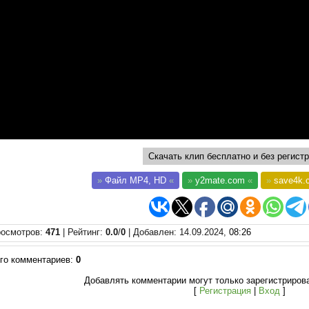
Скачать клип бесплатно и без регистр
»
Файл MP4, HD
«
»
y2mate.com
«
»
save4k.
осмотров
:
471
|
Рейтинг
:
0.0
/
0
|
Добавлен
: 14.09.2024,
08:26
го комментариев
:
0
Добавлять комментарии могут только зарегистриров
[
Регистрация
|
Вход
]