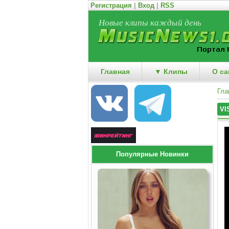
Регистрация
|
Вход
|
RSS
Новые клипы каждый день
Главная
▼ Клипы
О са
Гла
VI
Популярные Новинки