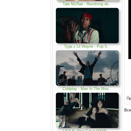
Tate McRae - Revolving do..
.
Tyga x Lil Wayne - Pop It..
.
Coldplay - Man In The Moo..
.
Пр
Все