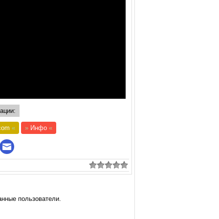
ации:
com
«
»
Инфо
«
анные пользователи.