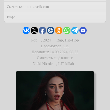
Скачать клип с » save4k.com
Инфо
Pop
,
2024
,
Rap, Hip-Hop
Просмотров: 525
Добавлен: 14.09.2024, 08:33
Смотреть ещё клипы:
Nicki Nicole
,
LIT killah