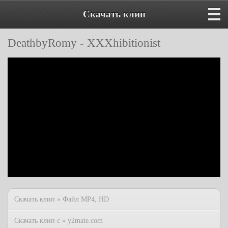
Скачать клип
DeathbyRomy - XXXhibitionist
Скачать клип » Файл MP4, HD
Скачать клип с » y2mate.com