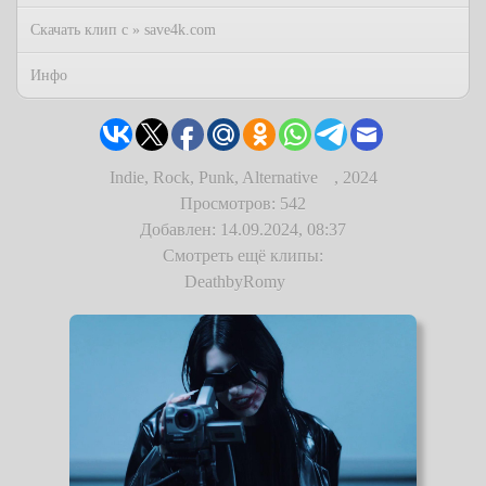
Скачать клип с » save4k.com
Инфо
Indie, Rock, Punk, Alternative
,
2024
Просмотров: 542
Добавлен: 14.09.2024, 08:37
Смотреть ещё клипы:
DeathbyRomy