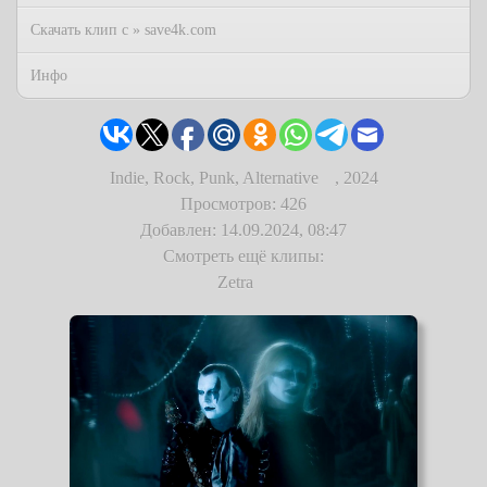
Скачать клип с » save4k.com
Инфо
Indie, Rock, Punk, Alternative
,
2024
Просмотров: 426
Добавлен: 14.09.2024, 08:47
Смотреть ещё клипы:
Zetra