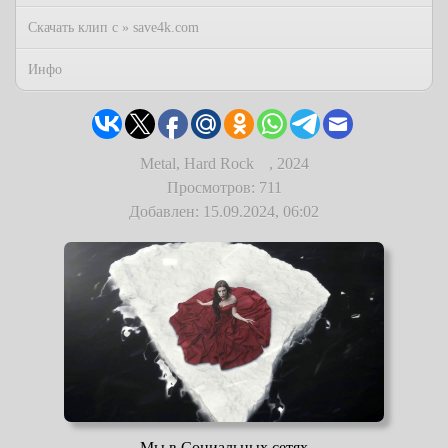
Скачать клип с » save4k.com
Инфо
Metal, Hard Rock
,
2024
Просмотров: 711
Добавлен: 15.09.2024, 06:02
Мы в Социальных сетях