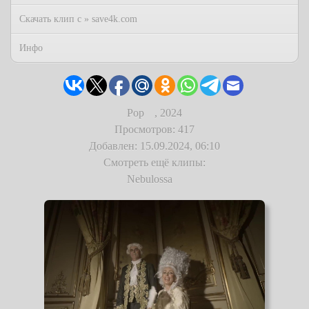
Скачать клип с » save4k.com
Инфо
Pop
,
2024
Просмотров: 417
Добавлен: 15.09.2024, 06:10
Смотреть ещё клипы:
Nebulossa