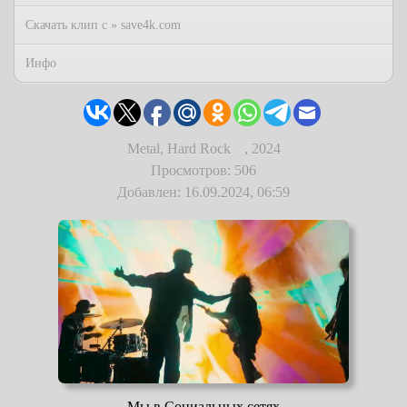
Скачать клип с » save4k.com
Инфо
Metal, Hard Rock
,
2024
Просмотров: 506
Добавлен: 16.09.2024, 06:59
Мы в Социальных сетях