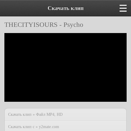
Скачать клип
THECITYISOURS - Psycho
Скачать клип » Файл MP4, HD
Скачать клип с » y2mate.com