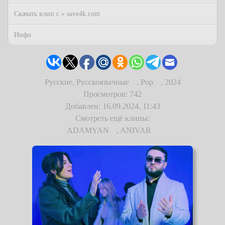
Скачать клип с » save4k.com
Инфо
Русские, Русскоязычные
,
Pop
,
2024
Просмотров: 742
Добавлен: 16.09.2024, 11:43
Смотреть ещё клипы:
ADAMYAN
,
ANIVAR