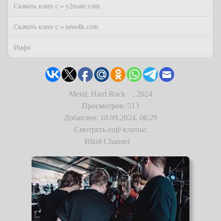
Скачать клип с » y2mate.com
Скачать клип с » save4k.com
Инфо
Metal, Hard Rock
,
2024
Просмотров: 513
Добавлен: 18.09.2024, 06:29
Смотреть ещё клипы:
Blind Channel