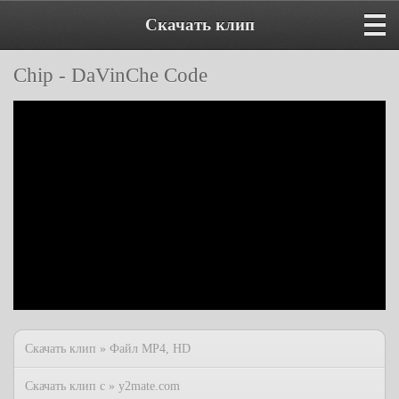
Скачать клип
Chip - DaVinChe Code
Скачать клип » Файл MP4, HD
Скачать клип с » y2mate.com