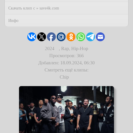
Скачать клип с » save4k.com
Инфо
2024
,
Rap, Hip-Hop
Просмотров: 366
Добавлен: 18.09.2024, 06:30
Смотреть ещё клипы:
Chip