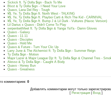
Sickick ft. Ty Dolla $ign - Back To Me
Blxst & Ty Dolla $ign - I Need Your Love
Quavo, Lana Del Rey - Tough
¥$, Ye, Ty Dolla $ign ft. North West - TALKING
¥$, Ye, Ty Dolla $ign ft. Playboi Carti & Rich The Kid - CARNIVAL
¥$, Ye, Ty Dolla $ign ft. Bump J & Lil Durk - Vultures (Havoc Version)
Lil Darius x Quavo - Didn't Come To Play
serpentwithfeet ft. Ty Dolla $ign & Yanga YaYa - Damn Gloves
Quavo - Galaxy
Quavo - 11.11
Quavo - Disciples
Quavo - Hold Me
Quavo & Future - Turn Your Clic Up
Larry June & The Alchemist ft. Ty Dolla $ign - Summer Reign
Ty Dolla $ign - Motion
Major Lazer & Major League Djz ft. Ty Dolla $ign & Channel Tres - Smo
Alesso & Ty Dolla $ign - Caught A Body
Quavo - Honey Bun
Quavo - Greatness
го комментариев
:
0
Добавлять комментарии могут только зарегистриров
[
Регистрация
|
Вход
]