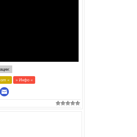
ации:
com
«
»
Инфо
«