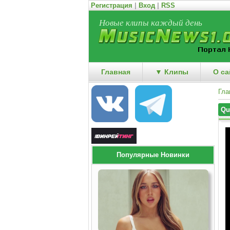
Регистрация
|
Вход
|
RSS
Новые клипы каждый день
Главная
▼ Клипы
О са
Гла
Qu
Популярные Новинки