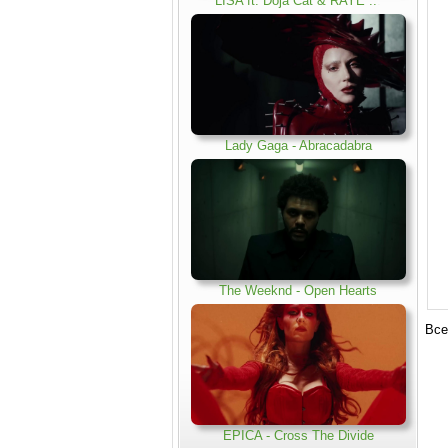
LISA ft. Doja Cat & RAYE ..
.
Lady Gaga - Abracadabra
The Weeknd - Open Hearts
Все
EPICA - Cross The Divide