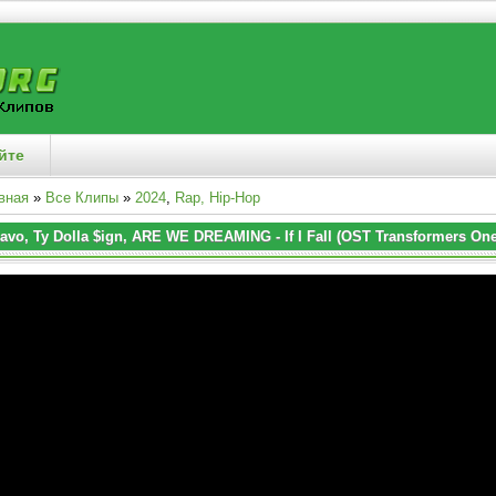
йте
вная
»
Все Клипы
»
2024
,
Rap, Hip-Hop
avo, Ty Dolla $ign, ARE WE DREAMING - If I Fall (OST Transformers One