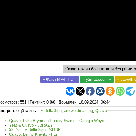
Скачать клип бесплатно и без регистр
»
Файл MP4, HD
«
»
y2mate.com
«
»
save4k.
осмотров
:
551
|
Рейтинг
:
0.0
/
0
|
Добавлен
: 18.09.2024,
06:44
мотреть ещё клипы:
Ty Dolla $ign
,
are we dreaming
,
Quavo
Quavo, Luke Bryan and Teddy Swims - Georgia Ways
Yeat & Quavo - 5BRAZY
¥$, Ye, Ty Dolla $ign - SLIDE
Quavo, Lenny Kravitz - FLY