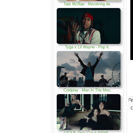
Tate McRae - Revolving do..
.
Tyga x Lil Wayne - Pop It..
.
Coldplay - Man In The Moo..
.
Пр
С