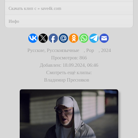
Скачать клип с » save4k.com
Инфо
Русские, Русскоязычные
,
Pop
,
2024
Просмотров: 866
Добавлен: 18.09.2024, 06:46
Смотреть ещё клипы:
Владимир Пресняков