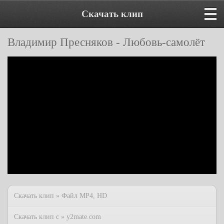
Скачать клип
Владимир Пресняков - Любовь-самолёт
Скачать клип » Файл MP4, HD
Скачать клип с » y2mate.com